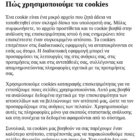
Πώς χρησιμοποιούμε τα cookies
Ένα cookie είναι ένα μικρό αρχείο που ζητά άδεια να
τοποθετηθεί στον σκληρό δίσκο του υπολογιστή σας. Μόλις
συμφωνήσετε, το αρχείο προστίθεται και το cookie βοηθά στην
ανάλυση της επισκεψιμότητας ιστού ή σας ενημερώνει πότε
επισκέπτεστε έναν συγκεκριμένο ιστότοπο. Τα cookies
επιτρέπουν στις διαδικτυακές εφαρμογές να ανταποκρίνονται σε
εσάς ως άτομο. Η διαδικτυακή εφαρμογή μπορεί να
προσαρμόσει τις λειτουργίες της στις ανάγκες σας, στις
προτιμήσεις σας και στις αντιπάθειές σας, συλλέγοντας και
απομνημονεύοντας πληροφορίες σχετικά με τις προτιμήσεις
σας.
Χρησιμοποιούμε cookies καταγραφής επισκεψιμότητας για να
εντοπίζουμε ποιες σελίδες χρησιμοποιούνται. Αυτό μας βοηθά
να αναλύουμε δεδομένα σχετικά με την επισκεψιμότητα των
ιστοσελίδων και να βελτιώνουμε τον ιστότοπό μας, ώστε να τον
προσαρμόζουμε στις ανάγκες των πελατών. Χρησιμοποιούμε
αυτές τις πληροφορίες μόνο για σκοπούς στατιστικής ανάλυσης
και στη συνέχεια τα δεδομένα αφαιρούνται από το σύστημα.
Συνολικά, τα cookies μας βοηθούν να σας παρέχουμε έναν
καλύτερο ιστότοπο, επιτρέποντάς μας να παρακολουθούμε ποιες
σελίδες θεωρείτε χρήσιμες και ποιες όχι. Ένα cookie δεν μας