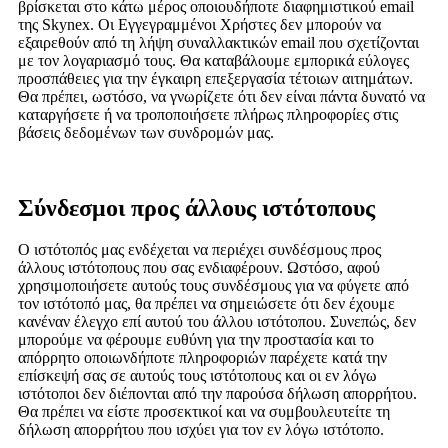
βρίσκεται στο κάτω μέρος οποιουδήποτε διαφημιστικού email
της Skynex. Οι Εγγεγραμμένοι Χρήστες δεν μπορούν να
εξαιρεθούν από τη λήψη συναλλακτικών email που σχετίζονται
με τον λογαριασμό τους. Θα καταβάλουμε εμπορικά εύλογες
προσπάθειες για την έγκαιρη επεξεργασία τέτοιων αιτημάτων.
Θα πρέπει, ωστόσο, να γνωρίζετε ότι δεν είναι πάντα δυνατό να
καταργήσετε ή να τροποποιήσετε πλήρως πληροφορίες στις
βάσεις δεδομένων των συνδρομών μας.
Σύνδεσμοι προς άλλους ιστότοπους
Ο ιστότοπός μας ενδέχεται να περιέχει συνδέσμους προς
άλλους ιστότοπους που σας ενδιαφέρουν. Ωστόσο, αφού
χρησιμοποιήσετε αυτούς τους συνδέσμους για να φύγετε από
τον ιστότοπό μας, θα πρέπει να σημειώσετε ότι δεν έχουμε
κανέναν έλεγχο επί αυτού του άλλου ιστότοπου. Συνεπώς, δεν
μπορούμε να φέρουμε ευθύνη για την προστασία και το
απόρρητο οποιωνδήποτε πληροφοριών παρέχετε κατά την
επίσκεψή σας σε αυτούς τους ιστότοπους και οι εν λόγω
ιστότοποι δεν διέπονται από την παρούσα δήλωση απορρήτου.
Θα πρέπει να είστε προσεκτικοί και να συμβουλευτείτε τη
δήλωση απορρήτου που ισχύει για τον εν λόγω ιστότοπο.