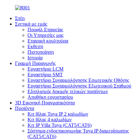
Σπίτι
Σχετικά με εμάς
Προφίλ Εταιρείας
Οι Υπηρεσίες μας
Εταιρική κουλτούρα
Εκθεση
Πιστοποίηση
Ιστορία
Γραμμή Παραγωγής
Εργαστήριο LCM
Εργαστήριο SMT
Εργαστήριο Συναρμολόγησης Εσωτερικής Οθόνης
Εργαστήριο Συναρμολόγησης Εξωτερικού Σταθμού
Εξοπλισμός δοκιμής τελικών προϊόντων
Αποθήκη εργοστασίου
3D Εικονική Πραγματικότητα
Προϊόντα
Κιτ βίλας Tuya IP 2 καλωδίων
Κιτ βίλας 4 καλωδίων
Κιτ IP Villa Tuya (CAT5/CAT6)
Σύστημα ενδοεπικοινωνίας Tuya IP διαμερίσματος
(CAT5/CAT6)