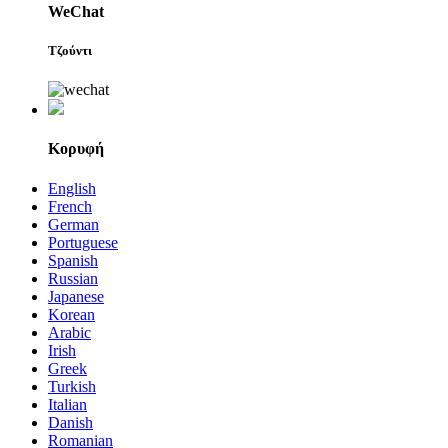
WeChat
Τζούντι
Κορυφή
English
French
German
Portuguese
Spanish
Russian
Japanese
Korean
Arabic
Irish
Greek
Turkish
Italian
Danish
Romanian