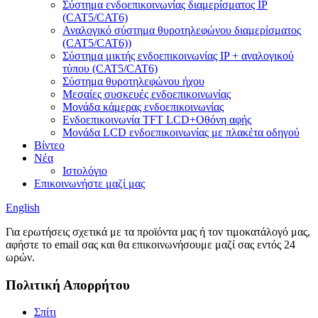
Σύστημα ενδοεπικοινωνίας διαμερίσματος IP
(CAT5/CAT6)
Αναλογικό σύστημα θυροτηλεφώνου διαμερίσματος
(CAT5/CAT6))
Σύστημα μικτής ενδοεπικοινωνίας IP + αναλογικού
τύπου (CAT5/CAT6)
Σύστημα θυροτηλεφώνου ήχου
Μεσαίες συσκευές ενδοεπικοινωνίας
Μονάδα κάμερας ενδοεπικοινωνίας
Ενδοεπικοινωνία TFT LCD+Οθόνη αφής
Μονάδα LCD ενδοεπικοινωνίας με πλακέτα οδηγού
Βίντεο
Νέα
Ιστολόγιο
Επικοινωνήστε μαζί μας
English
Για ερωτήσεις σχετικά με τα προϊόντα μας ή τον τιμοκατάλογό μας,
αφήστε το email σας και θα επικοινωνήσουμε μαζί σας εντός 24
ωρών.
Πολιτική Απορρήτου
Σπίτι