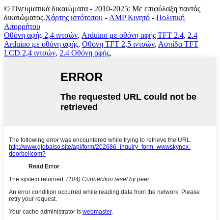
© Πνευματικά δικαιώματα - 2010-2025: Με επιφύλαξη παντός
δικαιώματος.
Χάρτης ιστότοπου
-
AMP Κινητό
-
Πολιτική
Απορρήτου
Οθόνη αφής 2,4 ιντσών
,
Arduino με οθόνη αφής TFT 2.4
,
2.4
Arduino με οθόνη αφής
,
Οθόνη TFT 2,5 ιντσών
,
Ασπίδα TFT
LCD 2,4 ιντσών
,
2.4 Οθόνη αφής
,